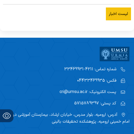
لیست اخبار
شماره تماس:
4211-33469931
فکس:
04433469935
پست الکترونیک:
cri@umsu.ac.ir
کد پستی:
5715789397
آدرس:
ارومیه، بلوار مدرس، خیابان ارشاد، بیمارستان آموزشی درمانی
امام خمینی ارومیه، پژوهشکده تحقیقات بالینی