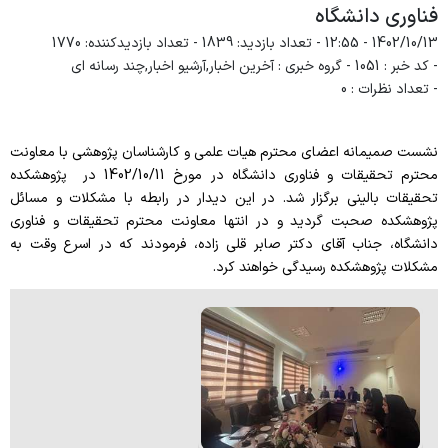
فناوری دانشگاه
اجتماعی
کارشناسان پژوهشکده
سیاست های حمایتی کمیته
1402/10/13 - 12:55
- تعداد بازدید: 1839
- تعداد بازدیدکننده: 1770
ارتباط با ما
عرفانی
اعضای‌هیات علمی‌مراکزتحقیقاتی
- کد خبر : 1051
رویدادهای کمیته
- گروه خبری : آخرین اخبار,آرشیو اخبار,چند رسانه ای
- تعداد نظرات : 0
علمی
تماس با ما
انتشارات
کارگاه های کمیته
رمان
مقاله
نشست صمیمانه اعضای محترم هیات علمی و کارشناسان پژوهشی با معاونت
فلسفه
محترم تحقیقات و فناوری دانشگاه در مورخ 1402/10/11 در پژوهشکده
کتاب
تحقیقات بالینی برگزار شد. در این دیدار در رابطه با مشکلات و مسائل
حافظه
پژوهشکده صحبت گردید و در انتها معاونت محترم تحقیقات و فناوری
پژوهش
دانشگاه، جناب آقای دکتر صابر قلی زاده، فرمودند که در اسرع وقت به
طرح ها
مشکلات پژوهشکده رسیدگی خواهند کرد.
فرم ها و فرایندها
همکاری های بین المللی
آموزش
کنگره