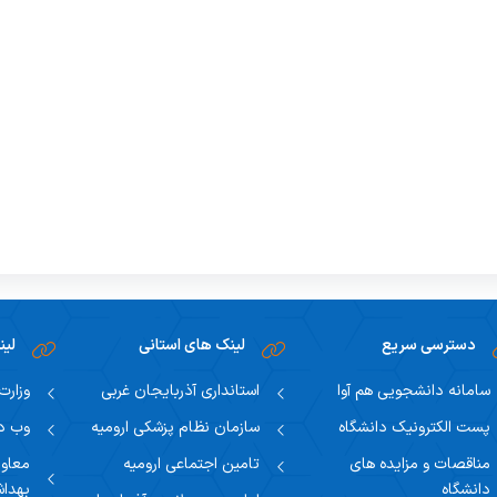
دسترسی سریع
لینک های استانی
لین
سامانه دانشجویی هم آوا
استانداری آذربایجان غربی
وزارت
پست الکترونیک دانشگاه
سازمان نظام پزشکی ارومیه
وب دا
مناقصات و مزایده های
تامین اجتماعی ارومیه
معاون
دانشگاه
بهدا