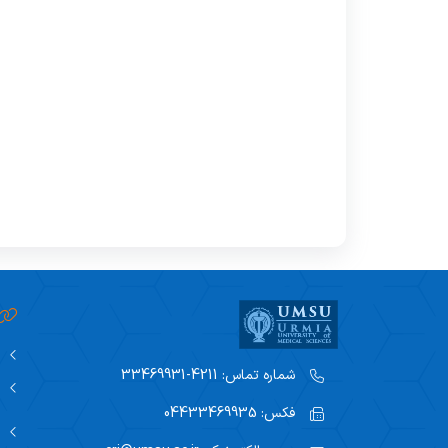
شماره تماس:
4211-33469931
فکس:
04433469935