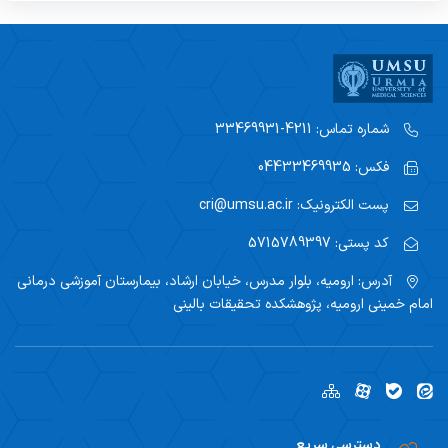
شماره تماس:
4211-33469931
فکس:
04433469935
پست الکترونیک:
cri@umsu.ac.ir
کد پستی:
5715789397
آدرس:
ارومیه، بلوار مدرس، خیابان ارشاد، بیمارستان آموزشی درمانی
امام خمینی ارومیه، پژوهشکده تحقیقات بالینی
دسترسی سریع