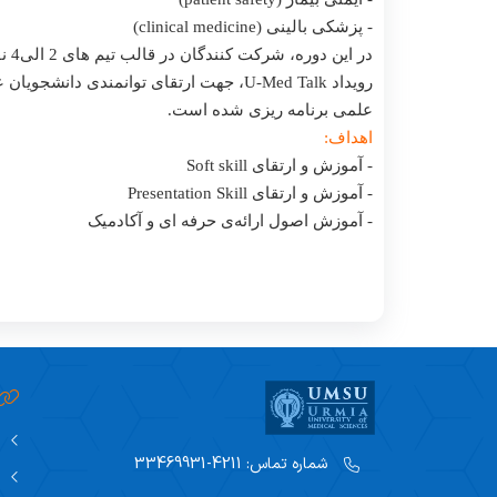
- پزشکی بالینی (clinical medicine)
در این دوره، شرکت کنندگان در قالب تیم های 2 الی4 نفره تقسیم خواهند شد و پس از انتخاب علاقه مندی ها در حیطه های مذکور، فعالیت پژوهشی خود را آغاز خواهند کرد.
رویداد U-Med Talk، جهت ارتقای توانمن
علمی برنامه ریزی شده است.
اهداف:
- آموزش و ارتقای Soft skill
- آموزش و ارتقای Presentation Skill
- آموزش اصول ارائه‌ی حرفه ای و آکادمیک
شماره تماس:
4211-33469931