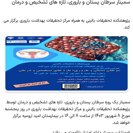
سمینار سرطان پستان و باروری، تازه های تشخیص و درمان
اجتماعی
کارشناسان پژوهشکده
سیاست های حمایتی کمیته
ارتباط با ما
عرفانی
اعضای‌هیات علمی‌مراکزتحقیقاتی
رویدادهای کمیته
پژوهشکده تحقیقات بالینی به همراه مرکز تحقیقات بهداشت باروری برگزار می
کند.
علمی
تماس با ما
انتشارات
کارگاه های کمیته
رمان
مقاله
فلسفه
کتاب
حافظه
پژوهش
طرح ها
فرم ها و فرایندها
همکاری های بین المللی
سمینار یک روزه سرطان پستان و باروری، تازه های تشخیص و درمان توسط
پژوهشکده تحقیقات بالینی و مرکز تحقیقات بهداشت باروری در روز پنجشنبه
آموزش
مورخ 8 شهریور 1403 از ساعت 8 الی 16 در بیمارستان امید ارومیه برگزار
خواهد شد.
کنگره
ضمنا این سمینار دارای امتیاز بازآموزی می باشد.