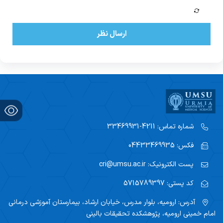
ارسال نظر
شماره تماس:
4211-33469931
فکس:
04433469935
پست الکترونیک:
cri@umsu.ac.ir
کد پستی:
5715789397
آدرس:
ارومیه، بلوار مدرس، خیابان ارشاد، بیمارستان آموزشی درمانی
امام خمینی ارومیه، پژوهشکده تحقیقات بالینی