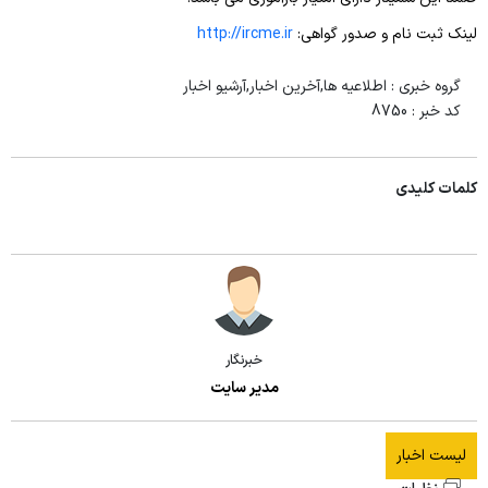
سمینار
لینک ثبت نام و صدور گواهی:
http://ircme.ir
کارگاه
گروه خبری :
اطلاعیه ها,آخرین اخبار,آرشیو اخبار
ژورنال کلاب
کد خبر :
8750
کلمات کلیدی
خبرنگار
مدیر سایت
لیست اخبار