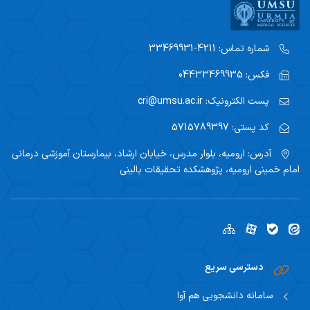
شماره تماس:
4211-33469931
فکس:
04433469935
پست الکترونیک:
cri@umsu.ac.ir
کد پستی:
5715789397
آدرس:
ارومیه، بلوار مدرس، خیابان ارشاد، بیمارستان آموزشی درمانی
امام خمینی ارومیه، پژوهشکده تحقیقات بالینی
دسترسی سریع
سامانه دانشجویی هم آوا